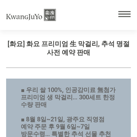
[화요] 화요 프리미엄 生 막걸리, 추석 명절
사전 예약 판매
■
우리 쌀 100%, 인공감미료 無첨가
프리미엄 생 막걸리… 300세트 한정
수량 판매
■
8월 8일~21일, 광주요 직영점
예약 주문 후 9월 6일~7일
방문수령… 특별한 추석 선물 추천