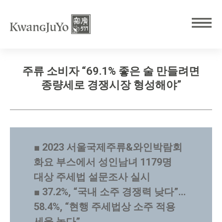
주류 소비자 “69.1% 좋은 술 만들려면
종량세로 경쟁시장 형성해야”
■ 2023 서울국제주류&와인박람회
화요 부스에서 성인남녀 1179명
대상 주세법 설문조사 실시
■ 37.2%, “국내 소주 경쟁력 낮다”…
58.4%, “현행 주세법상 소주 적용
세율 높다”