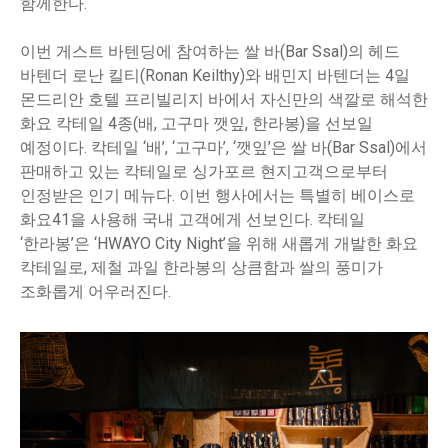
함께한다.
이번 게스트 바텐딩에 참여하는 쌀 바(Bar Ssal)의 헤드
바텐더 로난 킬티(Ronan Keilthy)와 배민지 바텐더는 4일
몬드리안 호텔 프리빌리지 바에서 자신만의 색깔로 해석한
화요 칵테일 4종(배, 고구마 깻잎, 한라봉)을 선보일
예정이다. 칵테일 ‘배’, ‘고구마’, ‘깻잎’은 쌀 바(Bar Ssal)에서
판매하고 있는 칵테일로 싱가포르 현지고객으로부터
인정받은 인기 메뉴다. 이번 행사에서는 특별히 베이스로
화요41을 사용해 국내 고객에게 선보인다. 칵테일
‘한라봉’은 ‘HWAYO City Night’을 위해 새롭게 개발한 화요
칵테일로, 제철 과일 한라봉의 상큼함과 쌀의 풍미가
조화롭게 어우러진다.