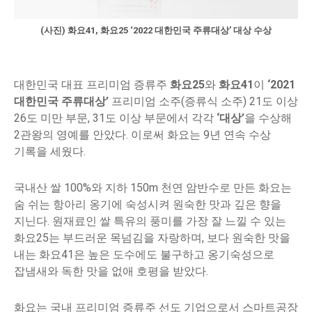
(사진) 화요41, 화요25 ‘2022 대한민국 주류대상’ 대상 수상
대한민국 대표 프리미엄 증류주
화요25
와
화요41
이
‘2021
대한민국 주류대상’
프리미엄 소주(증류식 소주) 21도 이상
26도 미만 부문, 31도 이상 부문에서 각각
‘대상’
을 수상해
2관왕의 영예를 안았다. 이로써 화요는 9년 연속 수상
기록을 세웠다.
국내산 쌀 100%와 지하 150m 천연 암반수로 만든 화요는
숨 쉬는 항아리 옹기에 숙성시켜 원숙한 맛과 깊은 향을
지닌다. 원재료인 쌀 특유의 풍미를 가장 잘 느낄 수 있는
화요25는 부드러운 목넘김을 자랑하며, 보다 원숙한 맛을
내는 화요41은 높은 도수에도 불구하고 옹기숙성으로
잡냄새와 독한 맛을 없애 호평을 받았다.
화요는 국내 프리미엄 증류주 선도 기업으로서 스마트공장