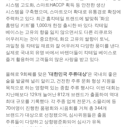
시스템 고도화, 스마트HACCP 획득 등 안전한 생산
시스템을 구축했으며, 스마트오더 확대로 유통경로 확장에
주력하고 있다. 최근 홈칵테일 트랜드에 발맞춰 ‘화요
홈텐딩 키트’를 1,000개 한정 출시한 바 있다. 칵테일
베이스는 고유의 향을 잃지 않으면서도 다른 리큐르와
어우러지는 것이 중요한데, 화요 고유의 쌀향이 토닉,
과일청 등 칵테일 재료와 잘 어우러져 다양한 풍미를 낸다.
실제로 국내외 유명 바에서 바텐더들이 칵테일 베이스로
즐겨 활용하며 고객들의 많은 사랑을 받고 있다.
올해로 9회째를 맞은
‘대한민국 주류대상’
은 국내의 좋은
술을 발굴해 널리 알리고, 건전한 주류 문화 형성 지원을
목적으로 하는 영향력 있는 종합 주류 행사다. 이번 대회는
지난해보다 129개 늘어난 812개 브랜드가 출품하여 역대
최대 규모를 기록했다. 각 주종 업계 전문가, 소믈리에 등
70여명이 진행한 품평회와 시음회를 거쳐 총 344개
브랜드가 대상으로 선정됐으며, 심사위원들은 출품
주류들이 다양하고 상향평준화되어 심사가 유독